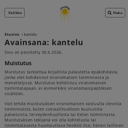
Valikko
Haku
Etusivu
kantelu
Avainsana:
kantelu
Sivu on päivitetty 30.6.2026.
Muistutus
Muistutus tarkoittaa kirjallista palautetta epäkohdasta,
jonka olet kohdannut viranomaisen toiminnassa ja
menettelyssä. Muistutus kohdistuu viranomaisen
toimintatapaan, ei esimerkiksi viranomaispäätöksen
sisältöön.
Voit tehdä muistutuksen viranomaisen vastuulla olevista
toiminnoista, kuten sosiaalihuoltoon kuuluvista
palveluista, terveydenhuollosta tai Kelan toiminnasta.
Muistutuksen tekijänä voi olla kohtelusta tai
toimintatavasta huomauttava henkilö itse, hänen laillinen