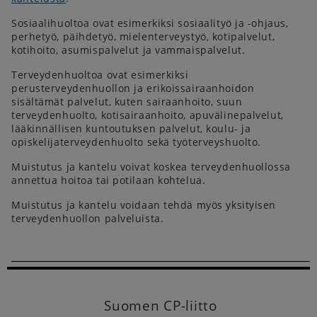
Sosiaalihuoltoa ovat esimerkiksi sosiaalityö ja -ohjaus,
perhetyö, päihdetyö, mielenterveystyö, kotipalvelut,
kotihoito, asumispalvelut ja vammaispalvelut.
Terveydenhuoltoa ovat esimerkiksi
perusterveydenhuollon ja erikoissairaanhoidon
sisältämät palvelut, kuten sairaanhoito, suun
terveydenhuolto, kotisairaanhoito, apuvälinepalvelut,
lääkinnällisen kuntoutuksen palvelut, koulu- ja
opiskelijaterveydenhuolto sekä työterveyshuolto.
Muistutus ja kantelu voivat koskea terveydenhuollossa
annettua hoitoa tai potilaan kohtelua.
Muistutus ja kantelu voidaan tehdä myös yksityisen
terveydenhuollon palveluista.
Suomen CP-liitto