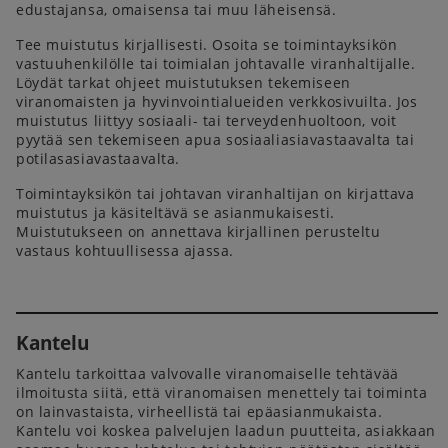
edustajansa, omaisensa tai muu läheisensä.
Tee muistutus kirjallisesti. Osoita se toimintayksikön
vastuuhenkilölle tai toimialan johtavalle viranhaltijalle.
Löydät tarkat ohjeet muistutuksen tekemiseen
viranomaisten ja hyvinvointialueiden verkkosivuilta. Jos
muistutus liittyy sosiaali- tai terveydenhuoltoon, voit
pyytää sen tekemiseen apua sosiaaliasiavastaavalta tai
potilasasiavastaavalta.
Toimintayksikön tai johtavan viranhaltijan on kirjattava
muistutus ja käsiteltävä se asianmukaisesti.
Muistutukseen on annettava kirjallinen perusteltu
vastaus kohtuullisessa ajassa.
Kantelu
Kantelu tarkoittaa valvovalle viranomaiselle tehtävää
ilmoitusta siitä, että viranomaisen menettely tai toiminta
on lainvastaista, virheellistä tai epäasianmukaista.
Kantelu voi koskea palvelujen laadun puutteita, asiakkaan