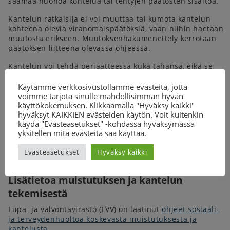
saamaa huonoa kohtelua tai tehtyjen päätösten sisältöä.
Kantelun ratkaisija ei voi muuttaa tai kumota kantelun
kohteena olevia viranomaispäätöksiä, vaan niihin haetaan
muutosta erikseen. Muutoksenhakumenettely kerrotaan
päätöksen liitteenä olevassa ohjeessa.
Kantelun voi tehdä periaatteessa kuka tahansa, eikä se
vaadi asianosaisasemaa. Sosiaalihuoltoa koskevat
kantelut osoitetaan aluehallintovirastolle tai eduskunnan
Käytämme verkkosivustollamme evästeitä, jotta
oikeusasiamiehelle. Terveydenhuoltoa koskevat kantelut
voimme tarjota sinulle mahdollisimman hyvän
käyttökokemuksen. Klikkaamalla "Hyväksy kaikki"
käsittelee Valvira.
hyväksyt KAIKKIEN evästeiden käytön. Voit kuitenkin
Kehitysvammaisten Tukiliitto ry on laatinut selkeät
ohjeet
käydä "Evästeasetukset" -kohdassa hyväksymässä
yksitellen mitä evästeitä saa käyttää.
hallintokantelusta
ja sen tekemisestä laillisuusvalvojille.
Evästeasetukset
Hyväksy kaikki
Lisätietoa muistutuksen ja kantelun
tekemisestä
Lupa- ja valvontavirasto (LVV) on laatinut
ohjeet sosiaali-
ja terveydenhuoltoa koskevasta muistutuksesta ja
kantelusta
.