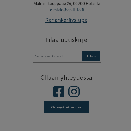
Malmin kauppatie 26, 00700 Helsinki
toimisto@cp-liitto.fi
Rahankeräyslupa
Tilaa uutiskirje
Ollaan yhteydessä
Yhteystietomme