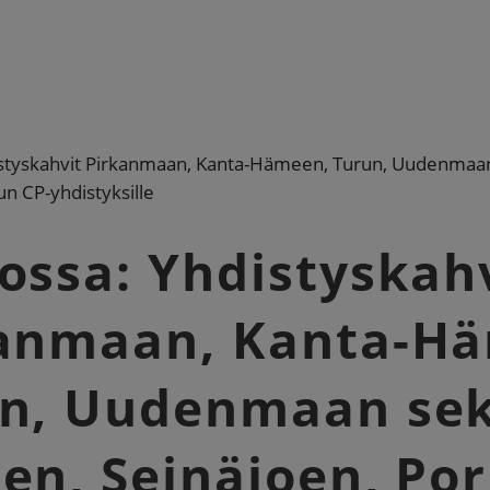
styskahvit Pirkanmaan, Kanta-Hämeen, Turun, Uudenmaan 
n CP-yhdistyksille
ossa: Yhdistyskah
anmaan, Kanta-H
n, Uudenmaan se
en, Seinäjoen, Por