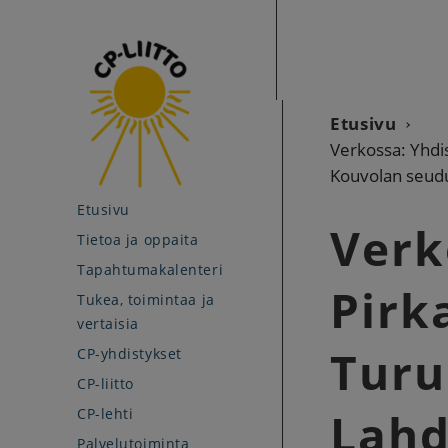
Etusivu
Verkossa: Yhdi
Kouvolan seudu
Etusivu
Verk
Tietoa ja oppaita
Tapahtumakalenteri
Pirk
Tukea, toimintaa ja
vertaisia
Turu
CP-yhdistykset
CP-liitto
Lahd
CP-lehti
Palvelutoiminta