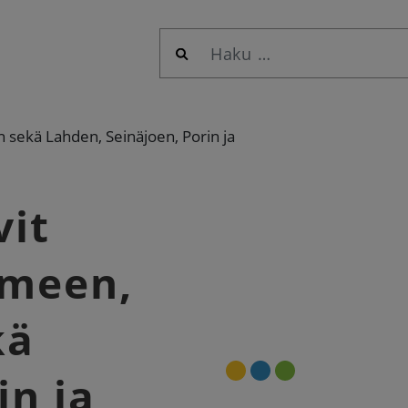
Haku:
sekä Lahden, Seinäjoen, Porin ja
vit
ämeen,
kä
in ja