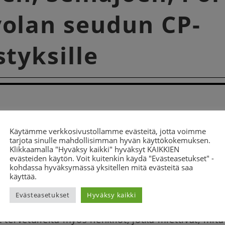
olan seudun CP-
styksille
 - 18.00
Käytämme verkkosivustollamme evästeitä, jotta voimme
tarjota sinulle mahdollisimman hyvän käyttökokemuksen.
Klikkaamalla "Hyväksy kaikki" hyväksyt KAIKKIEN
evästeiden käytön. Voit kuitenkin käydä "Evästeasetukset" -
kohdassa hyväksymässä yksitellen mitä evästeitä saa
ään hetki yhdessä vaihtaen kuulumisia yhdistysto
käyttää.
suunnitellen yhdessä yhteisiä tapahtumia tai toi
Evästeasetukset
Hyväksy kaikki
cp-yhdistysten etäkahvit ovat suunnattu erityisesti 
tervetulleita myös henkilöt, jotka miettivät, mitä