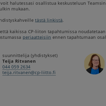
 voit halutessasi osallistua keskusteluun Teamsin
ulkin mukaan.
 Yhdistyskahveille
tästä linkistä
.
että kaikissa CP-liiton tapahtumissa noudatetaan 
tustumassa
periaatteisiin
ennen tapahtumaan osall
suunnittelija (yhdistykset)
Teija Ritvanen
044 059 2634
teija.ritvanen@cp-liitto.fi