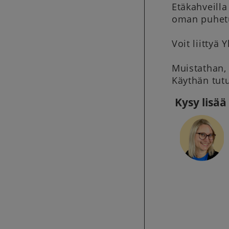
Etäkahveilla
oman puhet
Voit liittyä
Muistathan, 
Käythän tu
Kysy lisää