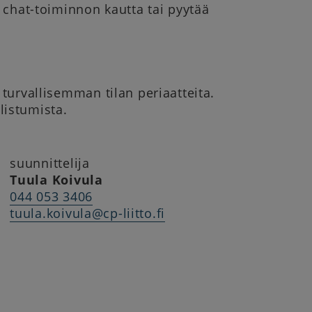
 chat-toiminnon kautta tai pyytää
turvallisemman tilan periaatteita.
istumista.
suunnittelija
Tuula Koivula
044 053 3406
tuula.koivula@cp-liitto.fi