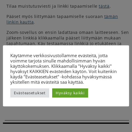
Tilaa muistutusviesti ja linkki tapaamiselle
tästä
.
Pääset myös liittymään tapaamiselle suoraan
tämän
linkin kautta
.
Zoom-sovellus on ensin ladattava omaan laitteeseen. Sen
jälkeen linkkiä klikkaamalla pääset liittymään mukaan
tapahtumaan. Käy testaamassa linkkiä jo etukäteen ja
kokeile avata yhteys hyvissä ajoin.
Käytämme verkkosivustollamme evästeitä, jotta
Ohje Zoomin lataamiseen
.
voimme tarjota sinulle mahdollisimman hyvän
käyttökokemuksen. Klikkaamalla "Hyväksy kaikki"
Kysy lisää
hyväksyt KAIKKIEN evästeiden käytön. Voit kuitenkin
käydä "Evästeasetukset" -kohdassa hyväksymässä
suunnittelija (aikuistoiminta)
yksitellen mitä evästeitä saa käyttää.
Heidi Huttunen
040 589 5893
Evästeasetukset
Hyväksy kaikki
heidi.huttunen@cp-liitto.fi