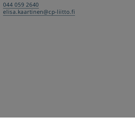
044 059 2640
elisa.kaartinen@cp-liitto.fi