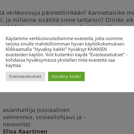
tä verkkosivuja päivitettiinkään? Kannattaisiko m
li, ja millaista sisältöä sinne laittaisin? Olisiko 
tää? Mikäs se saavutettavuusdirektiivi olikaan, ja
Käytämme verkkosivustollamme evästeitä, jotta voimme
tarjota sinulle mahdollisimman hyvän käyttökokemuksen.
maan yhdistysviestinnän iloista ja haasteista CP-li
Klikkaamalla "Hyväksy kaikki" hyväksyt KAIKKIEN
a viestinnän harjoittelija Elisa Kaartisen kanssa.
evästeiden käytön. Voit kuitenkin käydä "Evästeasetukset" -
kohdassa hyväksymässä yksitellen mitä evästeitä saa
istai kello 10.00–11.00. Tapaaminen on tarkoitettu
käyttää.
lle.
Evästeasetukset
Hyväksy kaikki
le suoraan
tämän linkin
kautta. Voit myös tilata li
muistutusviestin tekstiviestillä
täältä
. Ne lähetet
asiantuntija (sosiaalinen
valmennus, sosiaaliohjaus ja -
neuvonta)
Elisa Kaartinen