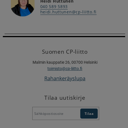
Heidi Huttunen
040 589 5893
heidi.huttunen@cp-liitto.fi
Suomen CP-liitto
Malmin kauppatie 26, 00700 Helsinki
toimisto@cp-liitto.fi
Rahankeräyslupa
Tilaa uutiskirje