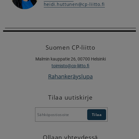
heidi.huttunen@cp-liitto.fi
Suomen CP-liitto
Malmin kauppatie 26, 00700 Helsinki
toimisto@cp-liitto.fi
Rahankeräyslupa
Tilaa uutiskirje
Ollaan yhteydessä