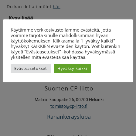
Du kan delta i mötet
här
.
Kysy lisää
suunnittelija (lapsiperheet)
Käytämme verkkosivustollamme evästeitä, jotta
Sanna Tuisku-Lehto
voimme tarjota sinulle mahdollisimman hyvän
044 401 0566
käyttökokemuksen. Klikkaamalla "Hyväksy kaikki"
hyväksyt KAIKKIEN evästeiden käytön. Voit kuitenkin
sanna.tuisku-lehto@cp-liitto.fi
käydä "Evästeasetukset" -kohdassa hyväksymässä
yksitellen mitä evästeitä saa käyttää.
Evästeasetukset
Hyväksy kaikki
Suomen CP-liitto
Malmin kauppatie 26, 00700 Helsinki
toimisto@cp-liitto.fi
Rahankeräyslupa