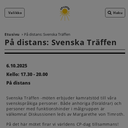
Valikko
Haku
Etusivu
På distans: Svenska Träffen
På distans: Svenska Träffen
6.10.2025
Kello: 17.30 - 20.00
På distans
Svenska Träffen -möten erbjuder kamratstöd till våra
svenskspråkiga personer. Både anhöriga (föräldrar) och
personer med funktionshinder i målgruppen är
välkomna! Diskussionen leds av Margarethe von Timroth.
På det här mötet firar vi världens CP-dag tillsammans!