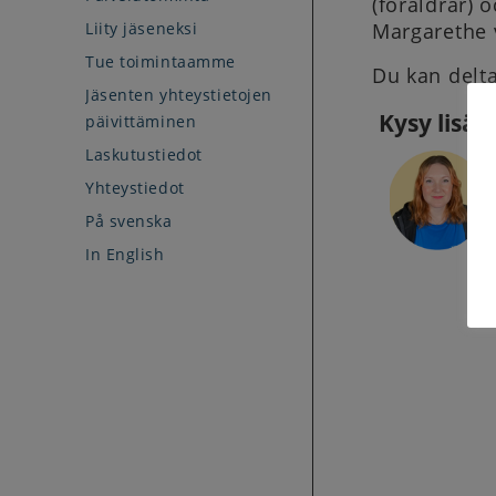
(föräldrar)
Liity jäseneksi
Margarethe 
Tue toimintaamme
Du kan delt
Jäsenten yhteystietojen
Kysy lisää
päivittäminen
Laskutustiedot
Yhteystiedot
På svenska
In English