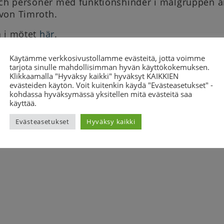
 och personer med funktionshinder i målgruppen ä
von Timroth.
a i mötet
här
.
Käytämme verkkosivustollamme evästeitä, jotta voimme
tarjota sinulle mahdollisimman hyvän käyttökokemuksen.
suunnittelija (lapsiperheet)
Klikkaamalla "Hyväksy kaikki" hyväksyt KAIKKIEN
Sanna Tuisku-Lehto
evästeiden käytön. Voit kuitenkin käydä "Evästeasetukset" -
kohdassa hyväksymässä yksitellen mitä evästeitä saa
044 401 0566
käyttää.
sanna.tuisku-lehto@cp-liitto.fi
Evästeasetukset
Hyväksy kaikki