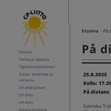
Etusivu
På 
På d
Etusivu
Tietoa ja oppaita
Tapahtumakalenteri
25.8.2025
Tukea, toimintaa ja
vertaisia
Kello: 17.30
CP-yhdistykset
På distans
CP-liitto
CP-lehti
Svenska Trä
Palvelutoiminta