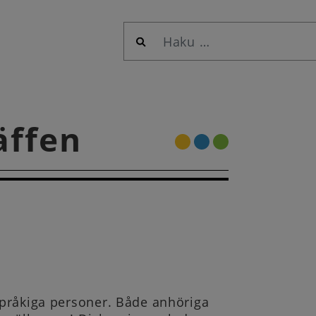
Haku:
äffen
språkiga personer. Både anhöriga