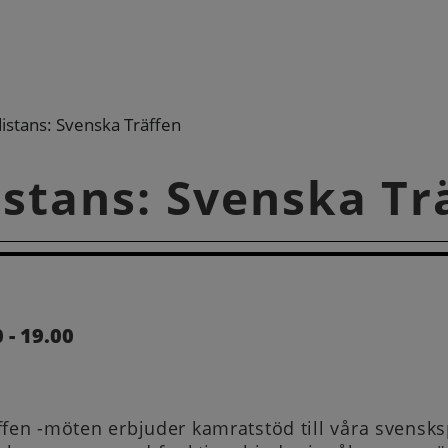
distans: Svenska Träffen
istans: Svenska Tr
 - 19.00
ffen -möten erbjuder kamratstöd till våra svensk