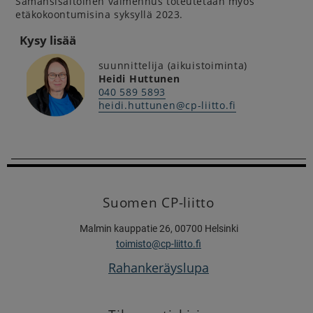
Samansisältöinen valmennus toteutetaan myös
etäkokoontumisina syksyllä 2023.
Kysy lisää
suunnittelija (aikuistoiminta)
Heidi Huttunen
040 589 5893
heidi.huttunen@cp-liitto.fi
Suomen CP-liitto
Malmin kauppatie 26, 00700 Helsinki
toimisto@cp-liitto.fi
Rahankeräyslupa