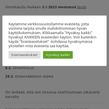
Ilmoittaudu mukaan
3.1.2023 mennessä
tästä
.
Käytämme verkkosivustollamme evästeitä, jotta
Teemat:
voimme tarjota sinulle mahdollisimman hyvän
käyttökokemuksen. Klikkaamalla "Hyväksy kaikki"
11.1.
Kuka sinä olet?
hyväksyt KAIKKIEN evästeiden käytön. Voit kuitenkin
käydä "Evästeasetukset" -kohdassa hyväksymässä
25.1.
Hyväksy ja uskalla olla se kuka olet
yksitellen mitä evästeitä saa käyttää.
8.2.
Mitä sinä haluat?
Evästeasetukset
Hyväksy kaikki
22.2.
Omat rajat
8.3.
Onnellisuus
29.3.
Omannäköinen elämä
On tärkeää, että voit sitoutua osallistumaan jokaiselle
kerralle.