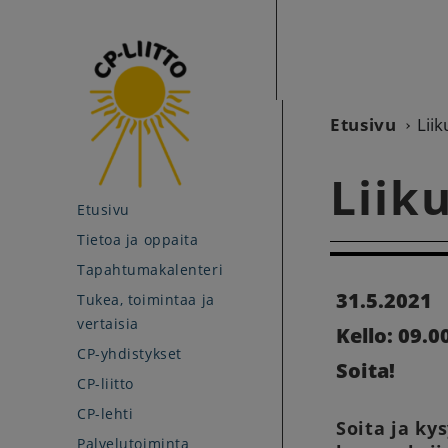
Etusivu
Lii
Liik
Etusivu
Tietoa ja oppaita
Tapahtumakalenteri
31.5.2021
Tukea, toimintaa ja
vertaisia
Kello: 09.00
CP-yhdistykset
Soita!
CP-liitto
CP-lehti
Soita ja ky
Palvelutoiminta