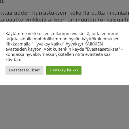
i.
ittaa uuden harrastuksen, kokeilla uutta liikunta
 Kaipaatko vinkkejä arkeen tai muuten rohkaisua 
ri, mietitään siihen yhdessä ratkaisua. Voit soittaa
ä klo 9-14 numeroon 044 353 3404.
Käytämme verkkosivustollamme evästeitä, jotta voimme
tarjota sinulle mahdollisimman hyvän käyttökokemuksen.
Klikkaamalla "Hyväksy kaikki" hyväksyt KAIKKIEN
evästeiden käytön. Voit kuitenkin käydä "Evästeasetukset" -
helin päivystää
kohdassa hyväksymässä yksitellen mitä evästeitä saa
käyttää.
Evästeasetukset
Hyväksy kaikki