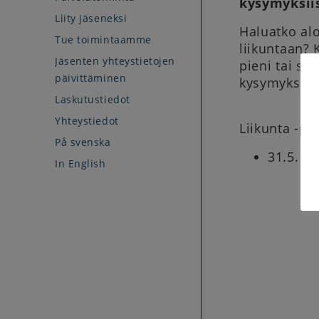
kysymyksiis
Liity jäseneksi
Haluatko alo
Tue toimintaamme
liikuntaan?
Jäsenten yhteystietojen
pieni tai suu
päivittäminen
kysymyksiss
Laskutustiedot
Yhteystiedot
Liikunta -pu
På svenska
31.5.
In English