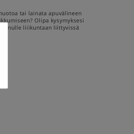
muotoa tai lainata apuvälineen
liikkumiseen? Olipa kysymyksesi
 Anulle liiikuntaan liittyvissä