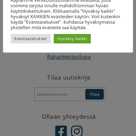
mukaan
tästä
viimeistään 16.12 klo.12
voimme tarjota sinulle mahdollisimman hyvän
käyttökokemuksen. Klikkaamalla "Hyväksy kaikki"
hyväksyt KAIKKIEN evästeiden käytön. Voit kuitenkin
käydä "Evästeasetukset" -kohdassa hyväksymässä
yksitellen mitä evästeitä saa käyttää.
Suomen CP-liitto
Evästeasetukset
Hyväksy kaikki
Malmin kauppatie 26, 00700 Helsinki
toimisto@cp-liitto.fi
Rahankeräyslupa
Tilaa uutiskirje
Ollaan yhteydessä