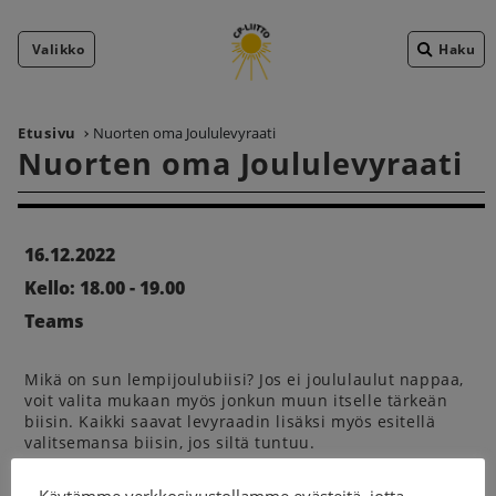
Valikko
Haku
Etusivu
Nuorten oma Joululevyraati
Nuorten oma Joululevyraati
16.12.2022
Kello: 18.00 - 19.00
Teams
Mikä on sun lempijoulubiisi? Jos ei joululaulut nappaa,
voit valita mukaan myös jonkun muun itselle tärkeän
biisin. Kaikki saavat levyraadin lisäksi myös esitellä
valitsemansa biisin, jos siltä tuntuu.
Tervetuloa mukaan jouluiseen meininkiin! Ilmoittaudu
Käytämme verkkosivustollamme evästeitä, jotta