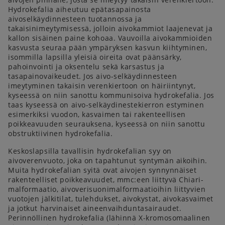
Hydrokefalia aiheutuu epätasapainosta
aivoselkäydinnesteen tuotannossa ja
takaisinimeytymisessä, jolloin aivokammiot laajenevat ja
kallon sisäinen paine kohoaa. Vauvoilla aivokammioiden
kasvusta seuraa pään ympäryksen kasvun kiihtyminen,
isommilla lapsilla yleisiä oireita ovat päänsärky,
pahoinvointi ja oksentelu sekä karsastus ja
tasapainovaikeudet. Jos aivo-selkäydinnesteen
imeytyminen takaisin verenkiertoon on häiriintynyt,
kyseessä on niin sanottu kommunisoiva hydrokefalia. Jos
taas kyseessä on aivo-selkäydinestekierron estyminen
esimerkiksi vuodon, kasvaimen tai rakenteellisen
poikkeavuuden seurauksena, kyseessä on niin sanottu
obstruktiivinen hydrokefalia.
Keskoslapsilla tavallisin hydrokefalian syy on
aivoverenvuoto, joka on tapahtunut syntymän aikoihin.
Muita hydrokefalian syitä ovat aivojen synnynnäiset
rakenteelliset poikkeavuudet, mmc:een liittyvä Chiari-
malformaatio, aivoverisuonimalformaatioihin liittyvien
vuotojen jälkitilat, tulehdukset, aivokystat, aivokasvaimet
ja jotkut harvinaiset aineenvaihduntasairaudet.
Perinnöllinen hydrokefalia (lähinnä X-kromosomaalinen