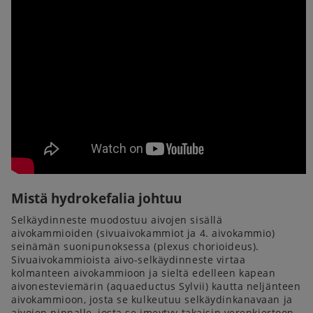
Mistä hydrokefalia johtuu
Selkäydinneste muodostuu aivojen sisällä
aivokammioiden (sivuaivokammiot ja 4. aivokammio)
seinämän suonipunoksessa (plexus chorioideus).
Sivuaivokammioista aivo-selkäydinneste virtaa
kolmanteen aivokammioon ja sieltä edelleen kapean
aivonesteviemärin (aquaeductus Sylvii) kautta neljänteen
aivokammioon, josta se kulkeutuu selkäydinkanavaan ja
aivojen pinnalle, josta se imeytyy takaisin verenkiertoon.