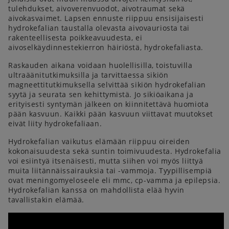
tulehdukset, aivoverenvuodot, aivotraumat sekä
aivokasvaimet. Lapsen ennuste riippuu ensisijaisesti
hydrokefalian taustalla olevasta aivovauriosta tai
rakenteellisesta poikkeavuudesta, ei
aivoselkäydinnestekierron häiriöstä, hydrokefaliasta.
Raskauden aikana voidaan huolellisilla, toistuvilla
ultraäänitutkimuksilla ja tarvittaessa sikiön
magneettitutkimuksella selvittää sikiön hydrokefalian
syytä ja seurata sen kehittymistä. Jo sikiöaikana ja
erityisesti syntymän jälkeen on kiinnitettävä huomiota
pään kasvuun. Kaikki pään kasvuun viittavat muutokset
eivät liity hydrokefaliaan.
Hydrokefalian vaikutus elämään riippuu oireiden
kokonaisuudesta sekä suntin toimivuudesta. Hydrokefalia
voi esiintyä itsenäisesti, mutta siihen voi myös liittyä
muita liitännäissairauksia tai -vammoja. Tyypillisempiä
ovat meningomyeloseele eli mmc, cp-vamma ja epilepsia.
Hydrokefalian kanssa on mahdollista elää hyvin
tavallistakin elämää.