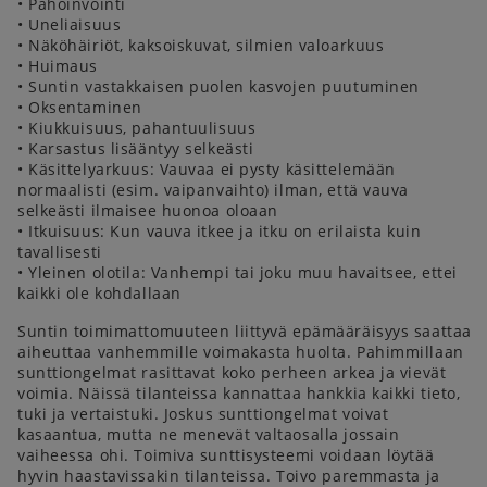
• Pahoinvointi
• Uneliaisuus
• Näköhäiriöt, kaksoiskuvat, silmien valoarkuus
• Huimaus
• Suntin vastakkaisen puolen kasvojen puutuminen
• Oksentaminen
• Kiukkuisuus, pahantuulisuus
• Karsastus lisääntyy selkeästi
• Käsittelyarkuus: Vauvaa ei pysty käsittelemään
normaalisti (esim. vaipanvaihto) ilman, että vauva
selkeästi ilmaisee huonoa oloaan
• Itkuisuus: Kun vauva itkee ja itku on erilaista kuin
tavallisesti
• Yleinen olotila: Vanhempi tai joku muu havaitsee, ettei
kaikki ole kohdallaan
Suntin toimimattomuuteen liittyvä epämääräisyys saattaa
aiheuttaa vanhemmille voimakasta huolta. Pahimmillaan
sunttiongelmat rasittavat koko perheen arkea ja vievät
voimia. Näissä tilanteissa kannattaa hankkia kaikki tieto,
tuki ja vertaistuki. Joskus sunttiongelmat voivat
kasaantua, mutta ne menevät valtaosalla jossain
vaiheessa ohi. Toimiva sunttisysteemi voidaan löytää
hyvin haastavissakin tilanteissa. Toivo paremmasta ja