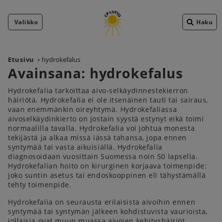
Valikko
Haku
Etusivu
hydrokefalus
Avainsana:
hydrokefalus
Hydrokefalia tarkoittaa aivo-selkäydinnestekierron
häiriötä. Hydrokefalia ei ole itsenäinen tauti tai sairaus,
vaan enemmänkin oireyhtymä. Hydrokefaliassa
aivoselkäydinkierto on jostain syystä estynyt eikä toimi
normaalilla tavalla. Hydrokefalia voi johtua monesta
tekijästä ja alkaa missä iässä tahansa, jopa ennen
syntymää tai vasta aikuisiällä. Hydrokefalia
diagnosoidaan vuosittain Suomessa noin 50 lapsella.
Hydrokefalian hoito on kirurginen korjaava toimenpide:
joko suntin asetus tai endoskooppinen eli tähystämällä
tehty toimenpide.
Hydrokefalia on seurausta erilaisista aivoihin ennen
syntymää tai syntymän jälkeen kohdistuvista vaurioista,
jollaisia ovat muun muassa aivojen kehityshäiriöt,