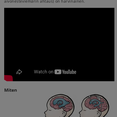
aivonesteviemärin ahtaus) on harvinainen.
Miten