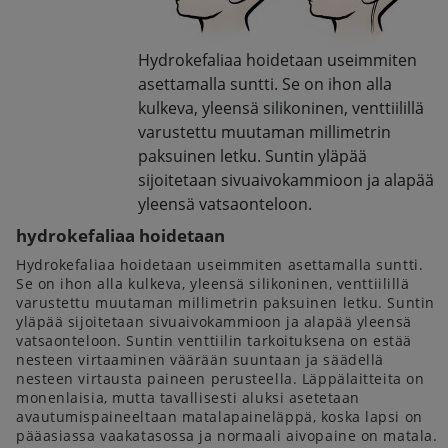
Hydrokefaliaa hoidetaan useimmiten
asettamalla suntti. Se on ihon alla
kulkeva, yleensä silikoninen, venttiilillä
varustettu muutaman millimetrin
paksuinen letku. Suntin yläpää
sijoitetaan sivuaivokammioon ja alapää
yleensä vatsaonteloon.
hydrokefaliaa hoidetaan
Hydrokefaliaa hoidetaan useimmiten asettamalla suntti.
Se on ihon alla kulkeva, yleensä silikoninen, venttiilillä
varustettu muutaman millimetrin paksuinen letku. Suntin
yläpää sijoitetaan sivuaivokammioon ja alapää yleensä
vatsaonteloon. Suntin venttiilin tarkoituksena on estää
nesteen virtaaminen väärään suuntaan ja säädellä
nesteen virtausta paineen perusteella. Läppälaitteita on
monenlaisia, mutta tavallisesti aluksi asetetaan
avautumispaineeltaan matalapaineläppä, koska lapsi on
pääasiassa vaakatasossa ja normaali aivopaine on matala.