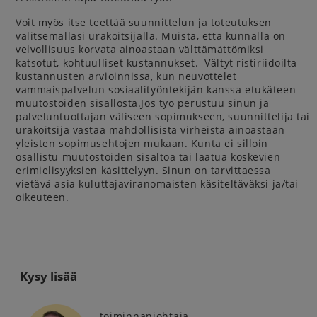
Voit myös itse teettää suunnittelun ja toteutuksen
valitsemallasi urakoitsijalla. Muista, että kunnalla on
velvollisuus korvata ainoastaan välttämättömiksi
katsotut, kohtuulliset kustannukset. Vältyt ristiriidoilta
kustannusten arvioinnissa, kun neuvottelet
vammaispalvelun sosiaalityöntekijän kanssa etukäteen
muutostöiden sisällöstä.Jos työ perustuu sinun ja
palveluntuottajan väliseen sopimukseen, suunnittelija tai
urakoitsija vastaa mahdollisista virheistä ainoastaan
yleisten sopimusehtojen mukaan. Kunta ei silloin
osallistu muutostöiden sisältöä tai laatua koskevien
erimielisyyksien käsittelyyn. Sinun on tarvittaessa
vietävä asia kuluttajaviranomaisten käsiteltäväksi ja/tai
oikeuteen.
Kysy lisää
toiminnanjohtaja