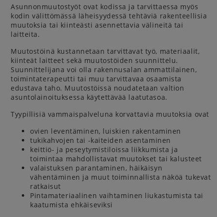
Asunnonmuutostyöt ovat kodissa ja tarvittaessa myös
kodin välittömässä läheisyydessä tehtäviä rakenteellisia
muutoksia tai kiinteästi asennettavia välineitä tai
laitteita.
Muutostöinä kustannetaan tarvittavat työ, materiaalit,
kiinteät laitteet sekä muutostöiden suunnittelu.
Suunnittelijana voi olla rakennusalan ammattilainen,
toimintaterapeutti tai muu tarvittavaa osaamista
edustava taho. Muutostöissä noudatetaan valtion
asuntolainoituksessa käytettävää laatutasoa.
Tyypillisiä vammaispalveluna korvattavia muutoksia ovat
ovien leventäminen, luiskien rakentaminen
tukikahvojen tai -kaiteiden asentaminen
keittiö- ja peseytymistiloissa liikkumista ja
toimintaa mahdollistavat muutokset tai kalusteet
valaistuksen parantaminen, häikäisyn
vähentäminen ja muut toiminnallista näköä tukevat
ratkaisut
Pintamateriaalinen vaihtaminen liukastumista tai
kaatumista ehkäiseviksi