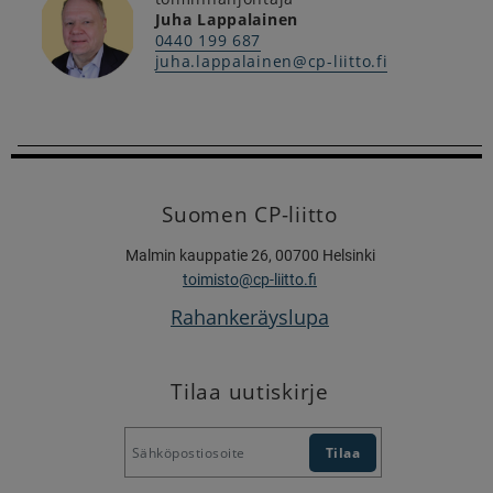
Juha Lappalainen
0440 199 687
juha.lappalainen@cp-liitto.fi
Suomen CP-liitto
Malmin kauppatie 26, 00700 Helsinki
toimisto@cp-liitto.fi
Rahankeräyslupa
Tilaa uutiskirje