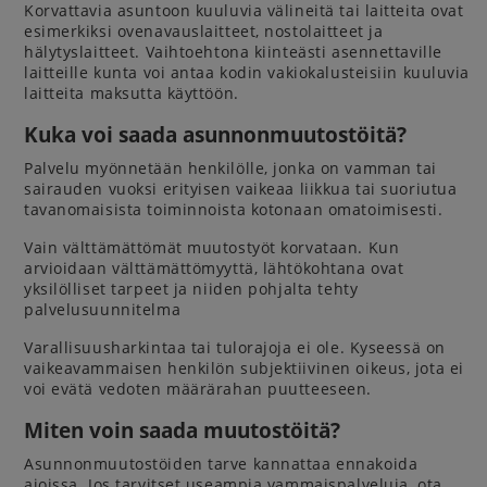
Korvattavia asuntoon kuuluvia välineitä tai laitteita ovat
esimerkiksi ovenavauslaitteet, nostolaitteet ja
hälytyslaitteet. Vaihtoehtona kiinteästi asennettaville
laitteille kunta voi antaa kodin vakiokalusteisiin kuuluvia
laitteita maksutta käyttöön.
Kuka voi saada asunnonmuutostöitä?
Palvelu myönnetään henkilölle, jonka on vamman tai
sairauden vuoksi erityisen vaikeaa liikkua tai suoriutua
tavanomaisista toiminnoista kotonaan omatoimisesti.
Vain välttämättömät muutostyöt korvataan. Kun
arvioidaan välttämättömyyttä, lähtökohtana ovat
yksilölliset tarpeet ja niiden pohjalta tehty
palvelusuunnitelma
Varallisuusharkintaa tai tulorajoja ei ole. Kyseessä on
vaikeavammaisen henkilön subjektiivinen oikeus, jota ei
voi evätä vedoten määrärahan puutteeseen.
Miten voin saada muutostöitä?
Asunnonmuutostöiden tarve kannattaa ennakoida
ajoissa. Jos tarvitset useampia vammaispalveluja, ota