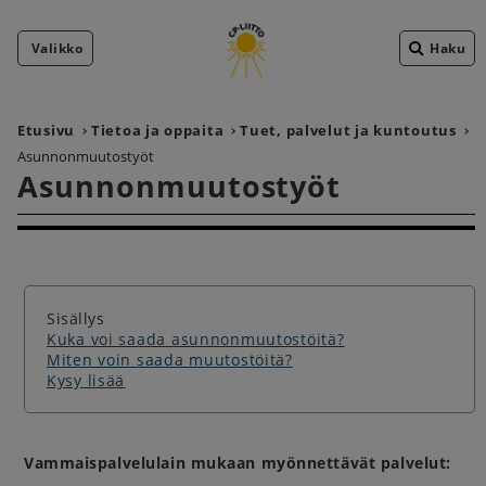
Valikko
Haku
Etusivu
Tietoa ja oppaita
Tuet, palvelut ja kuntoutus
Asunnonmuutostyöt
Asunnonmuutostyöt
Sisällys
Kuka voi saada asunnonmuutostöitä?
Miten voin saada muutostöitä?
Kysy lisää
Vammaispalvelulain mukaan myönnettävät palvelut: