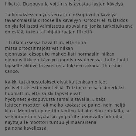
liikettä. Eksopuvulla voitiin siis avustaa lasten kävelyä.
Tutkimuksessa myös verrattiin eksopuvulla kävelyä
tavanomaisilla ortooseilla kävelyyn. Ortoosi eli tukisidos
on yksilöllisesti valmistettu apuväline, jonka tarkoituksena
on estää, tukea tai ohjata raajan liikettä.
– Tutkimuksessa havaittiin, että siinä
missä ortoosit rajoittivat nilkan
ojennusta, eksopuku mahdollisti normaalin nilkan
ojennusliikkeen kävelyn ponnistusvaiheessa. Laite tuotti
lapselle aktiivista avustusta liikkeen aikana, Thurston
sanoo.
Kaikki tutkimustulokset eivät kuitenkaan olleet
yksiselitteisesti myönteisiä. Tutkimuksessa esimerkiksi
huomattiin, että kaikki lapset eivät
hyötyneet eksopuvusta samalla tavalla. Lisäksi
laitteen moottori oli melko kookas: se painoi noin neljä
kiloa. Moottoria pidettiin lantion tai alaselän kohdalla, ja
se kiinnitettiin vyötärön ympärille menevällä hihnalla.
Käyttäjälle moottori tuntuu ylimääräisenä
painona kävellessä.