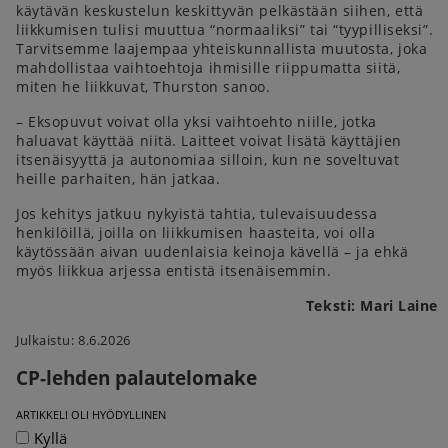
käytävän keskustelun keskittyvän pelkästään siihen, että
liikkumisen tulisi muuttua “normaaliksi” tai “tyypilliseksi”.
Tarvitsemme laajempaa yhteiskunnallista muutosta, joka
mahdollistaa vaihtoehtoja ihmisille riippumatta siitä,
miten he liikkuvat, Thurston sanoo.
– Eksopuvut voivat olla yksi vaihtoehto niille, jotka
haluavat käyttää niitä. Laitteet voivat lisätä käyttäjien
itsenäisyyttä ja autonomiaa silloin, kun ne soveltuvat
heille parhaiten, hän jatkaa.
Jos kehitys jatkuu nykyistä tahtia, tulevaisuudessa
henkilöillä, joilla on liikkumisen haasteita, voi olla
käytössään aivan uudenlaisia keinoja kävellä – ja ehkä
myös liikkua arjessa entistä itsenäisemmin.
Teksti: Mari Laine
Julkaistu: 8.6.2026
CP-lehden palautelomake
ARTIKKELI OLI HYÖDYLLINEN
Kyllä