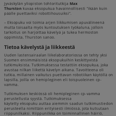
Jyväskylän yliopiston tohtoritutkija
Max
Thurston
kuvaa eksopukua havainnollisesti ”ikään kuin
päälle puettaviksi robottihousuiksi”.
– Eksopuku voi toimia arjen liikkumisen apuvälineenä
mutta toisaalta myös kuntoutuksen työkaluna, jolloin
tarkoitus on harjoittaa kävelyä ja tukea hermoston
oppimista, Thurston sanoo.
Tietoa kävelystä ja liikkeestä
Uuden lastensairaalan liikelaboratoriossa on tehty yksi
Suomen ensimmäisistä eksopukuihin keskittyvistä
tutkimuksista. Tutkimuksessa testattiin eksopukua, joka
avustaa nilkan liikettä kävelyn aikana. Tavoitteena oli
tutkia, millainen vaikutus puettavan robotiikan käytöllä on
lapsilla, joilla on hemipleginen eli toispuoleinen cp-
vamma.
Tutkimuksen keskiössä oli hemipleginen cp-vamma
perustellusta syystä. Tutkimuksessa
käytetty eksopuku auttaa aiemmin saadun tutkimustiedon
perusteella nimittäin erityisesti ilmiössä, jota kutsutaan
riippunilkaksi. Riippunilkka on toiminnallinen häiriö,