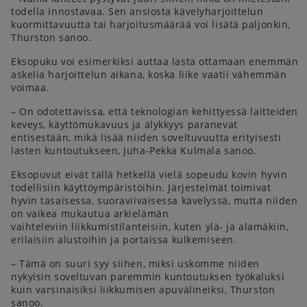
todella innostavaa. Sen ansiosta kävelyharjoittelun
kuormittavuutta tai harjoitusmäärää voi lisätä paljonkin,
Thurston sanoo.
Eksopuku voi esimerkiksi auttaa lasta ottamaan enemmän
askelia harjoittelun aikana, koska liike vaatii vähemmän
voimaa.
– On odotettavissa, että teknologian kehittyessä laitteiden
keveys, käyttömukavuus ja älykkyys paranevat
entisestään, mikä lisää niiden soveltuvuutta erityisesti
lasten kuntoutukseen, Juha-Pekka Kulmala sanoo.
Eksopuvut eivät tällä hetkellä vielä sopeudu kovin hyvin
todellisiin käyttöympäristöihin. Järjestelmät toimivat
hyvin tasaisessa, suoraviivaisessa kävelyssä, mutta niiden
on vaikea mukautua arkielämän
vaihteleviin liikkumistilanteisiin, kuten ylä- ja alamäkiin,
erilaisiin alustoihin ja portaissa kulkemiseen.
– Tämä on suuri syy siihen, miksi uskomme niiden
nykyisin soveltuvan paremmin kuntoutuksen työkaluksi
kuin varsinaisiksi liikkumisen apuvälineiksi, Thurston
sanoo.