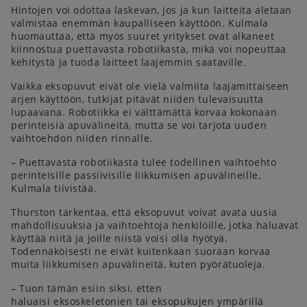
Hintojen voi odottaa laskevan, jos ja kun laitteita aletaan
valmistaa enemmän kaupalliseen käyttöön. Kulmala
huomauttaa, että myös suuret yritykset ovat alkaneet
kiinnostua puettavasta robotiikasta, mikä voi nopeuttaa
kehitystä ja tuoda laitteet laajemmin saataville.
Vaikka eksopuvut eivät ole vielä valmiita laajamittaiseen
arjen käyttöön, tutkijat pitävät niiden tulevaisuutta
lupaavana. Robotiikka ei välttämättä korvaa kokonaan
perinteisiä apuvälineitä, mutta se voi tarjota uuden
vaihtoehdon niiden rinnalle.
– Puettavasta robotiikasta tulee todellinen vaihtoehto
perinteisille passiivisille liikkumisen apuvälineille,
Kulmala tiivistää.
Thurston tarkentaa, että eksopuvut voivat avata uusia
mahdollisuuksia ja vaihtoehtoja henkilöille, jotka haluavat
käyttää niitä ja joille niistä voisi olla hyötyä.
Todennäköisesti ne eivät kuitenkaan suoraan korvaa
muita liikkumisen apuvälineitä, kuten pyörätuoleja.
– Tuon tämän esiin siksi, etten
haluaisi eksoskeletonien tai eksopukujen ympärillä