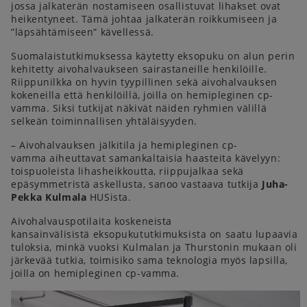
jossa jalkaterän nostamiseen osallistuvat lihakset ovat
heikentyneet. Tämä johtaa jalkaterän roikkumiseen ja
”läpsähtämiseen” kävellessä.
Suomalaistutkimuksessa käytetty eksopuku on alun perin
kehitetty aivohalvaukseen sairastaneille henkilöille.
Riippunilkka on hyvin tyypillinen sekä aivohalvauksen
kokeneilla että henkilöillä, joilla on hemipleginen cp-
vamma. Siksi tutkijat näkivät näiden ryhmien välillä
selkeän toiminnallisen yhtäläisyyden.
– Aivohalvauksen jälkitila ja hemipleginen cp-
vamma aiheuttavat samankaltaisia haasteita kävelyyn:
toispuoleista lihasheikkoutta, riippujalkaa sekä
epäsymmetristä askellusta, sanoo vastaava tutkija
Juha-
Pekka Kulmala
HUSista.
Aivohalvauspotilaita koskeneista
kansainvälisistä eksopukututkimuksista on saatu lupaavia
tuloksia, minkä vuoksi Kulmalan ja Thurstonin mukaan oli
järkevää tutkia, toimisiko sama teknologia myös lapsilla,
joilla on hemipleginen cp-vamma.