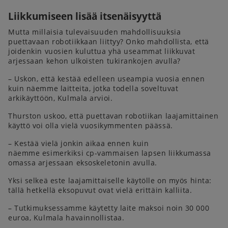
Liikkumiseen lisää itsenäisyyttä
Mutta millaisia tulevaisuuden mahdollisuuksia
puettavaan robotiikkaan liittyy? Onko mahdollista, että
joidenkin vuosien kuluttua yhä useammat liikkuvat
arjessaan kehon ulkoisten tukirankojen avulla?
– Uskon, että kestää edelleen useampia vuosia ennen
kuin näemme laitteita, jotka todella soveltuvat
arkikäyttöön, Kulmala arvioi.
Thurston uskoo, että puettavan robotiikan laajamittainen
käyttö voi olla vielä vuosikymmenten päässä.
– Kestää vielä jonkin aikaa ennen kuin
näemme esimerkiksi cp-vammaisen lapsen liikkumassa
omassa arjessaan eksoskeletonin avulla.
Yksi selkeä este laajamittaiselle käytölle on myös hinta:
tällä hetkellä eksopuvut ovat vielä erittäin kalliita.
– Tutkimuksessamme käytetty laite maksoi noin 30 000
euroa, Kulmala havainnollistaa.