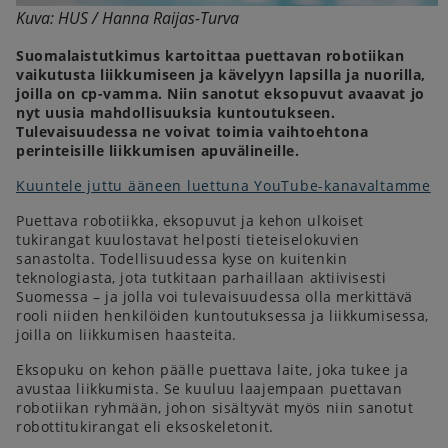
Kuva: HUS / Hanna Raijas-Turva
Suomalaistutkimus kartoittaa puettavan robotiikan
vaikutusta liikkumiseen ja kävelyyn lapsilla ja nuorilla,
joilla on cp-vamma. Niin sanotut eksopuvut avaavat jo
nyt uusia mahdollisuuksia kuntoutukseen.
Tulevaisuudessa ne voivat toimia vaihtoehtona
perinteisille liikkumisen apuvälineille.
Kuuntele juttu ääneen luettuna YouTube-kanavaltamme
Puettava robotiikka, eksopuvut ja kehon ulkoiset
tukirangat kuulostavat helposti tieteiselokuvien
sanastolta. Todellisuudessa kyse on kuitenkin
teknologiasta, jota tutkitaan parhaillaan aktiivisesti
Suomessa – ja jolla voi tulevaisuudessa olla merkittävä
rooli niiden henkilöiden kuntoutuksessa ja liikkumisessa,
joilla on liikkumisen haasteita.
Eksopuku on kehon päälle puettava laite, joka tukee ja
avustaa liikkumista. Se kuuluu laajempaan puettavan
robotiikan ryhmään, johon sisältyvät myös niin sanotut
robottitukirangat eli eksoskeletonit.