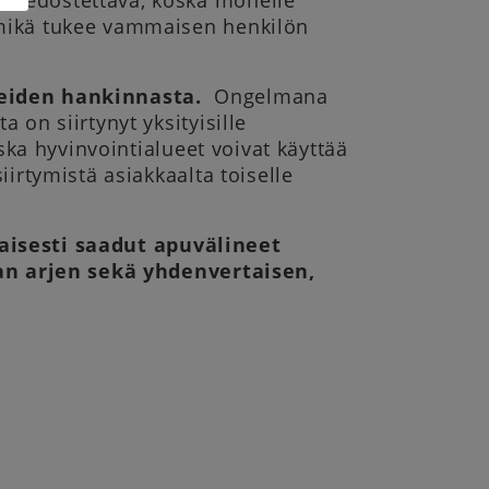
 tiedostettava, koska monelle
mikä tukee vammaisen henkilön
neiden hankinnasta.
Ongelmana
on siirtynyt yksityisille
ska hyvinvointialueet voivat käyttää
irtymistä asiakkaalta toiselle
kaisesti saadut apuvälineet
n arjen sekä yhdenvertaisen,