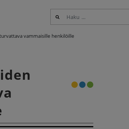
Haku:
urvattava vammaisille henkilöille
eiden
va
e