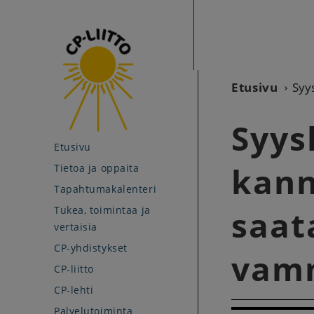
Etusivu
Syy
Syys
Etusivu
kann
Tietoa ja oppaita
Tapahtumakalenteri
Tukea, toimintaa ja
saat
vertaisia
CP-yhdistykset
vamm
CP-liitto
CP-lehti
Palvelutoiminta