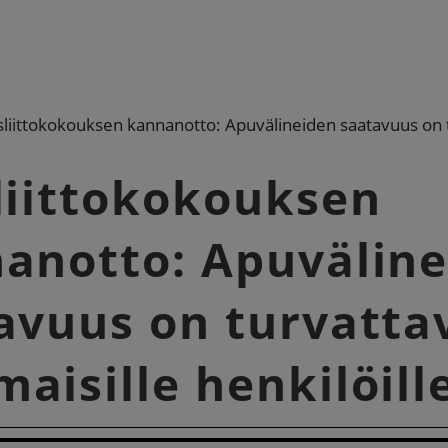
sliittokokouksen kannanotto: Apuvälineiden saatavuus on t
liittokokouksen
anotto: Apuvälin
avuus on turvatta
aisille henkilöill