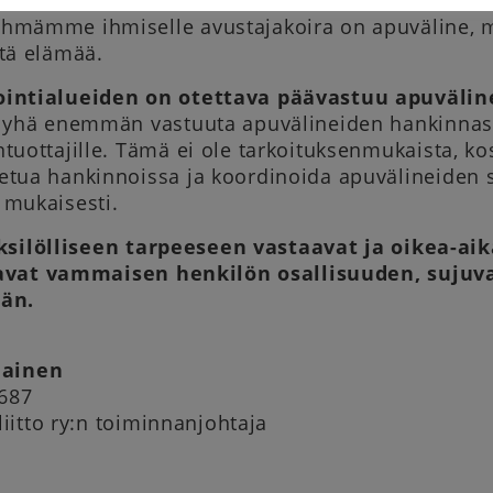
nnan oikeusasiamiehen ratkaisu.
Tämä asia on
hmämme ihmiselle avustajakoira on apuväline, 
stä elämää.
ointialueiden on otettava päävastuu apuväli
ä yhä enemmän vastuuta apuvälineiden hankinnasta 
tuottajille. Tämä ei ole tarkoituksenmukaista, ko
etua hankinnoissa ja koordinoida apuvälineiden si
 mukaisesti.
ksilölliseen tarpeeseen vastaavat ja oikea-ai
avat vammaisen henkilön osallisuuden, sujuva
än.
lainen
9687
iitto ry:n toiminnanjohtaja