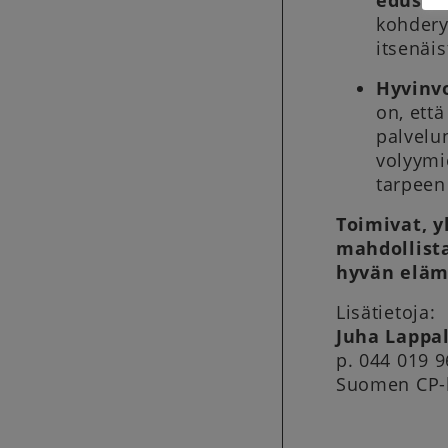
edusku
kohdery
itsenäi
Hyvinv
on, ett
palvelun
volyymi
tarpeen
Toimivat, y
mahdollist
hyvän eläm
Lisätietoja:
Juha Lappa
p. 044 019 
Suomen CP-l