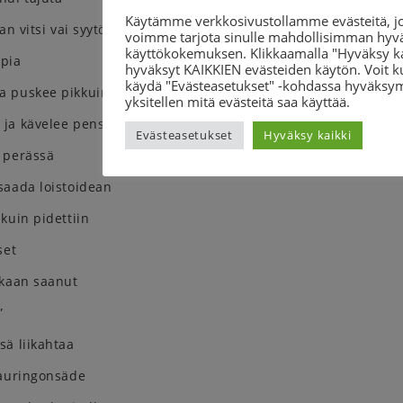
Käytämme verkkosivustollamme evästeitä, jo
an vitsi vai syytös
voimme tarjota sinulle mahdollisimman hyv
käyttökokemuksen. Klikkaamalla "Hyväksy ka
pia
hyväksyt KAIKKIEN evästeiden käytön. Voit k
käydä "Evästeasetukset" -kohdassa hyväksy
a puskee pikkuinen nuppu
yksitellen mitä evästeitä saa käyttää.
ja kävelee pensaiden luo
Evästeasetukset
Hyväksy kaikki
 perässä
saada loistoidean
kuin pidettiin
set
skaan saanut
”
sä liikahtaa
 auringonsäde