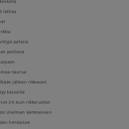
keskellä
ä lattiaa
vat
urkkia
vittyjä palasia
en peittona
kaipaan
sevaa naurua
kään jälleen rikkovani
tyy kasvoille
sot irti kuin rikkaruohot
uton Unelman kämmeneen
tään henkäisee