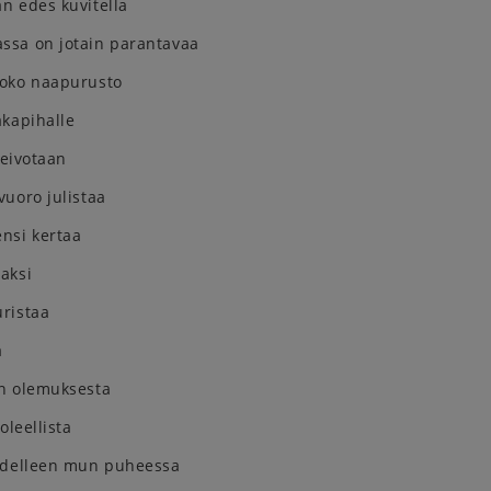
n edes kuvitella
sa on jotain parantavaa
oko naapurusto
akapihalle
leivotaan
uoro julistaa
nsi kertaa
aksi
ristaa
a
n olemuksesta
oleellista
edelleen mun puheessa