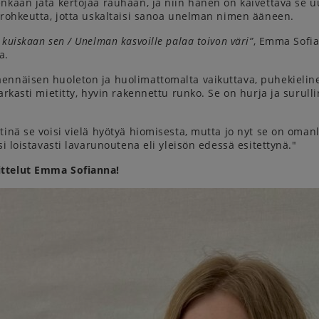
nkaan jätä kertojaa rauhaan, ja niin hänen on kaivettava se u
 rohkeutta, jotta uskaltaisi sanoa unelman nimen ääneen.
kuiskaan sen / Unelman kasvoille palaa toivon väri”
, Emma Sofi
a.
ennäisen huoleton ja huolimattomalta vaikuttava, puhekieline
tarkasti mietitty, hyvin rakennettu runko. Se on hurja ja surul
tinä se voisi vielä hyötyä hiomisesta, mutta jo nyt se on oman
si loistavasti lavarunoutena eli yleisön edessä esitettynä."
ttelut Emma Sofianna!