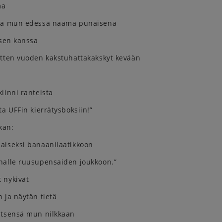
ma
taa mun edessä naama punaisena
 sen kanssa
itten vuoden kakstuhattakakskyt kevään
iinni ranteista
ta UFFin kierrätysboksiin!”
kan:
aiseksi banaanilaatikkoon
halle ruusupensaiden joukkoon.”
 nykivät
 ja näytän tietä
itsensä mun nilkkaan