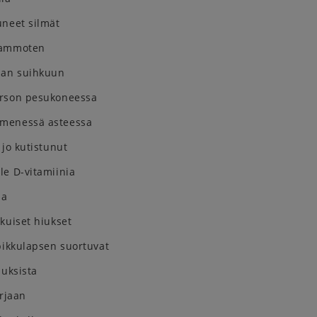
uneet silmät
kammoten
an suihkuun
arson pesukoneessa
menessä asteessa
 jo kutistunut
le D-vitamiinia
ja
kuiset hiukset
pikkulapsen suortuvat
iuksista
arjaan