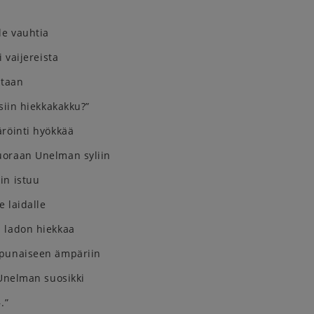
e vauhtia
i vaijereista
ltaan
isiin hiekkakakku?”
äröinti hyökkää
oraan Unelman syliin
in istuu
e laidalle
 ladon hiekkaa
punaiseen ämpäriin
 Unelman suosikki
.”