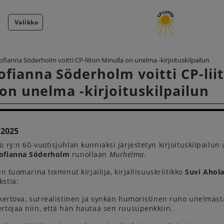
Valikko
ianna Söderholm voitti CP-liiton Minulla on unelma -kirjoituskilpailun
fianna Söderholm voitti CP-lii
on unelma -kirjoituskilpailun
.2025
o ry:n 60-vuotisjuhlan kunniaksi järjestetyn kirjoituskilpailun 
ofianna Söderholm
runollaan
Murhelma
.
un tuomarina toiminut kirjailija, kirjallisuuskriitikko
Suvi Ahol
stiä:
 kertova, surrealistinen ja synkän humoristinen runo unelmasta
rtojaa niin, että hän hautaa sen ruusupenkkiin.