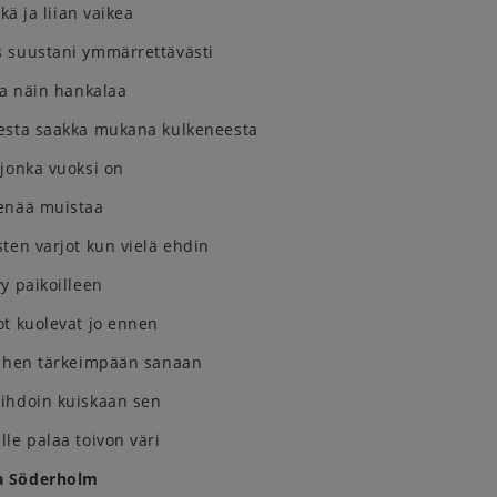
tkä ja liian vaikea
 suustani ymmärrettävästi
la näin hankalaa
esta saakka mukana kulkeneesta
jonka vuoksi on
enää muistaa
ten varjot kun vielä ehdin
y paikoilleen
ot kuolevat jo ennen
iihen tärkeimpään sanaan
ihdoin kuiskaan sen
le palaa toivon väri
a Söderholm