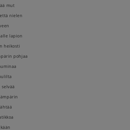
tää mut
että nielen
rveen
lle lapion
n heikosti
mpärin pohjaa
 muminaa
ulilta
a selvää
 ämpärin
vähtää
atikkoa
läkään