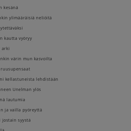
n kesänä
nkin ylimääräisiä neliöitä
ytettäväksi
en kautta vyöryy
 arki
nkin värin mun kasvoilta
 ruusupensaat
nni kellastuneista lehdistään
uneen Unelman ylös
nnä lautumia
 ja vailla pyöreyttä
i jostain syystä
llä