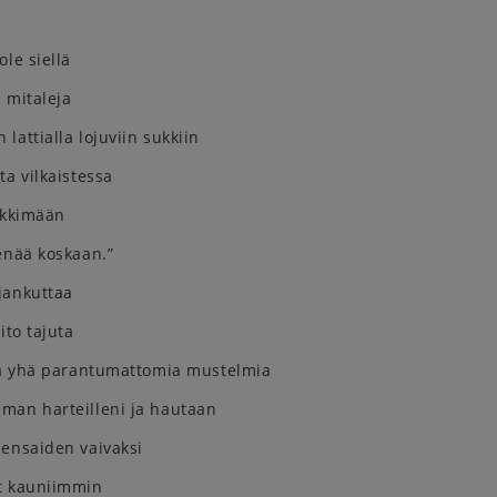
ole siellä
 mitaleja
lattialla lojuviin sukkiin
ta vilkaistessa
ikkimään
enää koskaan.”
jankuttaa
ito tajuta
 ja yhä parantumattomia mustelmia
man harteilleni ja hautaan
pensaiden vaivaksi
t kauniimmin