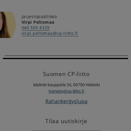
järjestöpäällikkö
Virpi Peltomaa
040 505 8329
virpi.peltomaa@cp-liitto.fi
Suomen CP-liitto
Malmin kauppatie 26, 00700 Helsinki
toimisto@cp-liitto.fi
Rahankeräyslupa
Tilaa uutiskirje