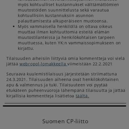
myös kohtuulliset kustannukset välttämättömien
muutostöiden suunnittelusta sekä varautua
kohtuullisiin kustannuksiin asunnon
palauttamisesta alkuperäiseen muotoonsa.
Myös vammaisella henkilöllä on oltava oikeus
muuttaa ilman kohtuuttomia esteitä elämän
muutostilanteissa ja henkilökohtaisen tarpeen
muuttuessa, kuten YK:n vammaissopimukseen on
kirjattu.
Tilaisuuden aiheisiin liittyviä omia kommentteja voi vielä
jättää
webropol-lomakkeella
viimeistään 22.2.2021
Seuraava kuulemistilaisuus järjestetään striimattuna
24.3.2021. Tilaisuuden aiheena ovat henkilökohtainen
apu & valmennus ja tuki. Tilaisuuteen voi pyytää
etukäteen puheenvuoroja lähempänä tilaisuutta ja jättää
kirjallisia kommentteja lisätietoa
täältä
.
Suomen CP-liitto