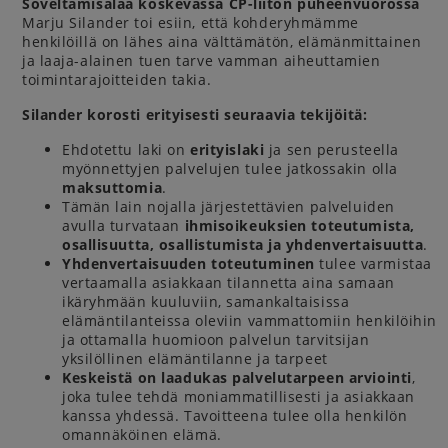
Soveltamisalaa koskevassa CP-liiton puheenvuorossa
Marju Silander toi esiin, että kohderyhmämme
henkilöillä on lähes aina välttämätön, elämänmittainen
ja laaja-alainen tuen tarve vamman aiheuttamien
toimintarajoitteiden takia.
Silander korosti erityisesti seuraavia tekijöitä:
Ehdotettu laki on
erityislaki
ja sen perusteella
myönnettyjen palvelujen tulee jatkossakin olla
maksuttomia
.
Tämän lain nojalla järjestettävien palveluiden
avulla turvataan
ihmisoikeuksien toteutumista,
osallisuutta, osallistumista ja yhdenvertaisuutta
.
Yhdenvertaisuuden toteutuminen
tulee varmistaa
vertaamalla asiakkaan tilannetta aina samaan
ikäryhmään kuuluviin, samankaltaisissa
elämäntilanteissa oleviin vammattomiin henkilöihin
ja ottamalla huomioon palvelun tarvitsijan
yksilöllinen elämäntilanne ja tarpeet
Keskeistä on laadukas palvelutarpeen arviointi
,
joka tulee tehdä moniammatillisesti ja asiakkaan
kanssa yhdessä. Tavoitteena tulee olla henkilön
omannäköinen elämä.