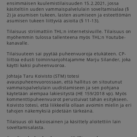
ensimmäisen kuulemistilaisuuden 15.2.2021, jossa
käsiteltiin uuden vammaispalvelulain soveltamisalaa (§
2) ja asumisen tukeen, lasten asumiseen ja esteettömän
asumisen tukeen liittyviä asioita (§ 11-13).
Tilaisuus striimattiin THL:n internetsivuille. Tilaisuus on
myöhemmin tulossa tallenteena myös THL:n Youtube-
kanavalle.
Tilaisuuteen sai pyytää puheenvuoroja etukäteen. CP-
liittoa edusti toiminnanjohtajamme Marju Silander, joka
käytti kaksi puheenvuoroa.
Johtaja Taru Koivisto (STM) totesi
avauspuheenvuorossaan, että hallitus on sitoutunut
vammaispalvelulain uudistamiseen ja sen pohjana
käytetään aiempaa lakiesitystä (HE 159/2018 vp). Myös
kommenttipuheenvuorot perustuivat tähän esitykseen.
Koivisto totesi, että liikkeellä ollaan avoimin mielin ja eri
tahojen näkemyksiä pidetään tärkeänä.
Tilaisuus oli kaksiosainen ja käsittely aloitettiin lain
soveltamisalasta.