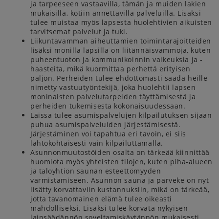
ja tarpeeseen vastaavilla, tämän ja muiden lakien
mukaisilla, kotiin annettavilla palveluilla. Lisäksi
tulee muistaa myös lapsesta huolehtivien aikuisten
tarvitsemat palvelut ja tuki.
Liikuntavamman aiheuttamien toimintarajoitteiden
lisäksi monilla lapsilla on liitännäisvammoja, kuten
puheentuoton ja kommunikoinnin vaikeuksia ja -
haasteita, mikä kuormittaa perhettä erityisen
paljon. Perheiden tulee ehdottomasti saada heille
nimetty vastuutyöntekijä, joka huolehtii lapsen
moninaisten palvelutarpeiden täyttämisestä ja
perheiden tukemisesta kokonaisuudessaan.
Laissa tulee asumispalvelujen kilpailutuksen sijaan
puhua asumispalveluiden järjestämisestä.
Järjestäminen voi tapahtua eri tavoin, ei siis
lähtökohtaisesti vain kilpailuttamalla.
Asunnonmuutostöiden osalta on tärkeää kiinnittää
huomiota myös yhteisten tilojen, kuten piha-alueen
ja taloyhtiön saunan esteettömyyden
varmistamiseen. Asunnon sauna ja parveke on nyt
lisätty korvattaviin kustannuksiin, mikä on tärkeää,
jotta tavanomainen elämä tulee oikeasti
mahdolliseksi. Lisäksi tulee korvata nykyisen
lainsäädännön soveltamiskäytännön mukaisesti