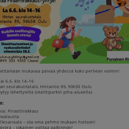
viettämään mukavaa päivää yhdessä koko perheen voimin!
i 6.6. klo 14–16
an seurakuntatalo, Hintantie 89, 90650 Oulu
öytyy lähettyviltä (skeittiparkin piha-alueella)
a:
kia:
Piraattirakkaus
maalausta
llesairaala – ota oma pehmo mukaan hoitoon!
yörä – jokainen voittaa palkinnon!