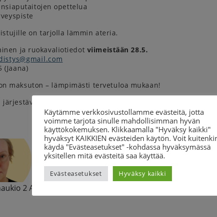
ensiaputaitojen opettelua
rveyspiste
listujille on tarjolla lämmin ateria.
inen ja ruokavaliotiedot
viimeistään 28.5.
distys@gmail.com
 (Jaana)
n maksuton – lämpimästi tervetuloa mukaan!
järjestävät yhteistyössä Oulun seudun CP-yhdistys, SPR ja S
Käytämme verkkosivustollamme evästeitä, jotta
voimme tarjota sinulle mahdollisimman hyvän
käyttökokemuksen. Klikkaamalla "Hyväksy kaikki"
hyväksyt KAIKKIEN evästeiden käytön. Voit kuitenki
käydä "Evästeasetukset" -kohdassa hyväksymässä
vastaava järjestösuunnittelija
yksitellen mitä evästeitä saa käyttää.
Merja Partanen
040 575 3022
Evästeasetukset
Hyväksy kaikki
merja.partanen@cp-liitto.fi
ukio 2 A, 70100 Kuopio